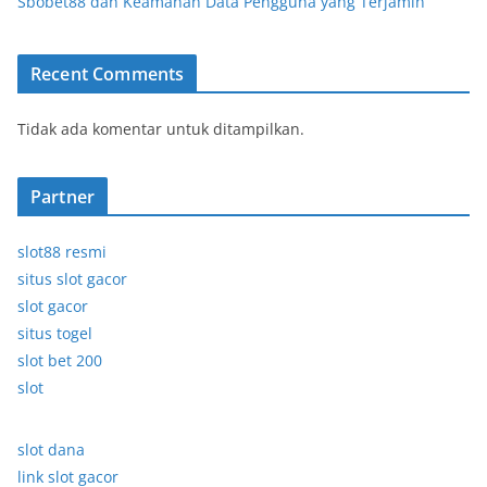
Sbobet88 dan Keamanan Data Pengguna yang Terjamin
Recent Comments
Tidak ada komentar untuk ditampilkan.
Partner
slot88 resmi
situs slot gacor
slot gacor
situs togel
slot bet 200
slot
slot dana
link slot gacor