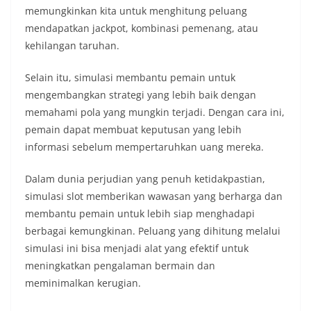
memungkinkan kita untuk menghitung peluang
mendapatkan jackpot, kombinasi pemenang, atau
kehilangan taruhan.
Selain itu, simulasi membantu pemain untuk
mengembangkan strategi yang lebih baik dengan
memahami pola yang mungkin terjadi. Dengan cara ini,
pemain dapat membuat keputusan yang lebih
informasi sebelum mempertaruhkan uang mereka.
Dalam dunia perjudian yang penuh ketidakpastian,
simulasi slot memberikan wawasan yang berharga dan
membantu pemain untuk lebih siap menghadapi
berbagai kemungkinan. Peluang yang dihitung melalui
simulasi ini bisa menjadi alat yang efektif untuk
meningkatkan pengalaman bermain dan
meminimalkan kerugian.