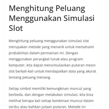
Menghitung Peluang
Menggunakan Simulasi
Slot
Menghitung peluang menggunakan simulasi slot
merupakan metode yang menarik untuk memahami
probabilitas dalam permainan ini. Dengan
menggunakan perangkat lunak atau program
komputer, kita dapat mensimulasikan putaran mesin
slot berkali-kali untuk mendapatkan data yang akurat
tentang peluang menang.
Setiap simbol memiliki kemungkinan muncul yang
berbeda, dan dengan melakukan simulasi, kita bisa
melihat berapa kali setiap kombinasi muncul dalam
seribu atau bahkan jutaan putaran. Metode ini