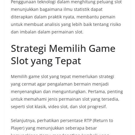
Penggunaan teknologi dalam menghitung peluang slot
menunjukkan bagaimana ilmu statistik dapat
diterapkan dalam praktik nyata, membantu pemain
untuk membuat analisis yang lebih baik tentang risiko
dan imbalan dalam permainan slot.
Strategi Memilih Game
Slot yang Tepat
Memilih game slot yang tepat memerlukan strategi
yang cermat agar pengalaman bermain menjadi
menyenangkan dan menguntungkan. Pertama, penting
untuk memahami jenis permainan slot yang tersedia,
seperti slot klasik, video slot, dan slot progresif.
Selanjutnya, perhatikan persentase RTP (Return to
Player) yang menunjukkan seberapa besar