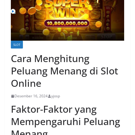
SLOT
Cara Menghitung
Peluang Menang di Slot
Online
Desember 16, 2024
yjosp
Faktor-Faktor yang
Mempengaruhi Peluang
Menang