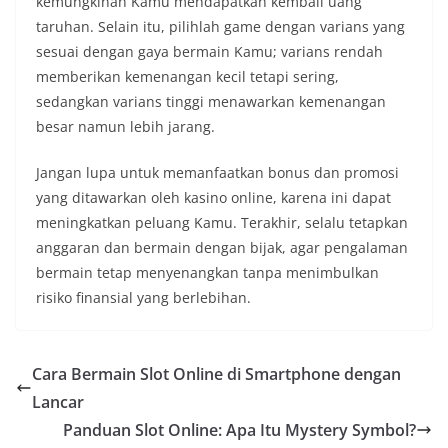
kemungkinan Kamu mendapatkan kembali uang
taruhan. Selain itu, pilihlah game dengan varians yang
sesuai dengan gaya bermain Kamu; varians rendah
memberikan kemenangan kecil tetapi sering,
sedangkan varians tinggi menawarkan kemenangan
besar namun lebih jarang.
Jangan lupa untuk memanfaatkan bonus dan promosi
yang ditawarkan oleh kasino online, karena ini dapat
meningkatkan peluang Kamu. Terakhir, selalu tetapkan
anggaran dan bermain dengan bijak, agar pengalaman
bermain tetap menyenangkan tanpa menimbulkan
risiko finansial yang berlebihan.
Cara Bermain Slot Online di Smartphone dengan
Lancar
Panduan Slot Online: Apa Itu Mystery Symbol?