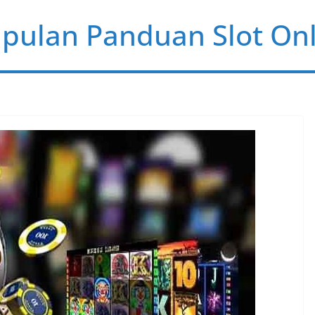
pulan Panduan Slot Onl