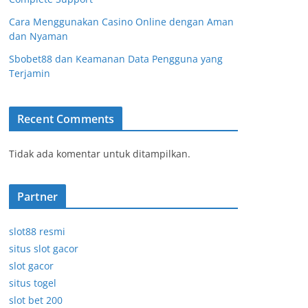
Cara Menggunakan Casino Online dengan Aman
dan Nyaman
Sbobet88 dan Keamanan Data Pengguna yang
Terjamin
Recent Comments
Tidak ada komentar untuk ditampilkan.
Partner
slot88 resmi
situs slot gacor
slot gacor
situs togel
slot bet 200