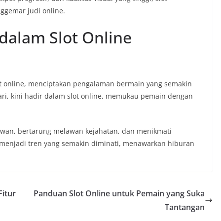
nggemar judi online.
alam Slot Online
t online, menciptakan pengalaman bermain yang semakin
ari, kini hadir dalam slot online, memukau pemain dengan
wan, bertarung melawan kejahatan, dan menikmati
 menjadi tren yang semakin diminati, menawarkan hiburan
itur
Panduan Slot Online untuk Pemain yang Suka
Tantangan